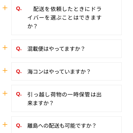
なります。（対して、自社トラックのない会
基本的に安全であれば何処から送られてきて
配送を依頼したときにドラ
社は協力会社として、別会社が管理している
も大丈夫です。一度ご相談ください。
イバーを選ぶことはできます
車両で別会社に受けた仕事を再度お願いして
配送することになります。）
か？
必要なスキルをご希望頂き、人選は弊社にて
混載便はやってますか？
おこない仕事に適した人材にて配送させて頂
きます。
申し訳ございません。
海コンはやっていますか？
当社は1社専属便を主にやってますので、積
み合わせ等の
お問い合わせありがとうございます。
引っ越し荷物の一時保管は出
混載便はやっておりません。
当社独自ではやっておりませんが、協力会社
来ますか？
にて対応できますので、
ぜひご依頼をお願い致します。
はい、大丈夫です。
離島への配送も可能ですか？
一度荷物をご確認させて戴きお見積りさせて