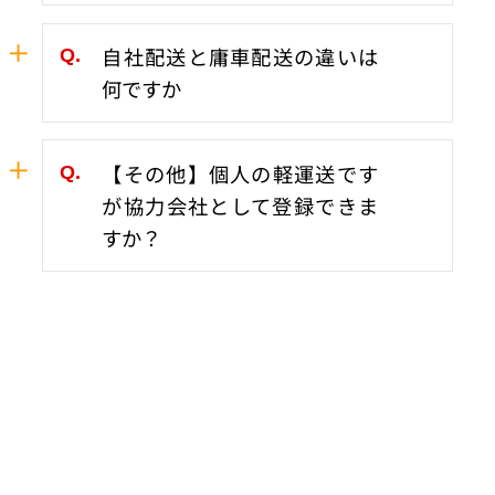
戴きます。
お問い合わせありがとうございます。
自社配送と庸車配送の違いは
フェリーにて移動が可能であれば対応できま
何ですか
すので、
詳細をお教えください！
自社配送＝ヤマックスの車両（ヤマックスド
【その他】個人の軽運送です
ライバー）での配送。
が協力会社として登録できま
庸車配送＝ヤマックスが協力を依頼した会社
すか？
の車両（協力して頂いた会社のドライバー）
での配送
随時募集しておりますのでもちろん可能で
す。
まずはお問合せください。