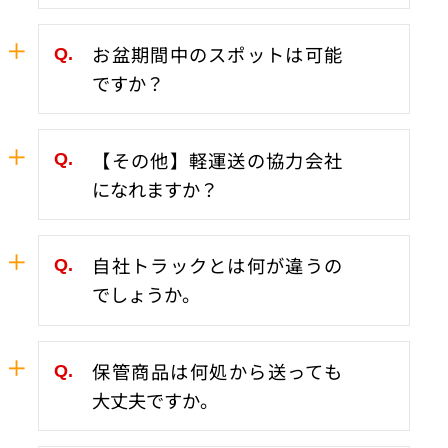
配送コースの確立には配送件数、荷量、車格
お盆期間中のスポットは可能
等色々なデーターが必要となります。
ですか？
それらを踏まえて効率の良い配送のコースを
作っていきますので、当社に任せて
はい大丈夫ですよ。
【その他】軽運送の協力会社
頂けるのであればまずはお話しさせて戴きデ
365日24時間対応はさせて戴きます。
になれますか？
ーターの提出をお願い致します。
空き車両が無い場合は協力会社も含めて探し
ますので
なれます。所有されている車両情報、希望の
自社トラックとは何が違うの
条件などを教えてください。
ご連絡をお待ちしております。
でしょうか。
随時募集しております！
自社トラックとはヤマックスの所持している
保管商品は何処から送っても
車両との意味で、自社管理しているためクル
大丈夫ですか。
マの調子や経過年数などを把握している為、
より安全に運行（配送）をおこなえる車両と