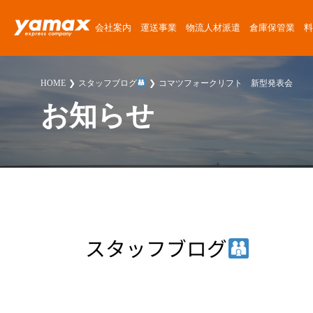
会社案内
運送事業
物流人材派遣
倉庫保管業
料
会社概要
運送サービス
物流人材派遣サービス
倉庫保管サービス
定期便料金
運送委託
運送に関する質問
News Release
HOME
スタッフブログ
コマツフォークリフト 新型発表会
アクセスマップ
楽器運搬
倉庫紹介
チャーター便料金
楽器運搬
倉庫に関する質問
ゴーゴーヤマックス!
お知らせ
沿革
協力会社募集
倉庫保管料金
派遣
派遣に関する質問
スタッフブログ
安心・安全への取り組み
人材派遣料金
お客様紹介
採用に関する質問
楽器運送コラム
環境・SDGsへの取り組み
高校生採用に関する質問
物流・倉庫コラム
職場・経営に関する取り組み
その他の質問
スタッフブログ
スタッフ紹介
プライバシーポリシー