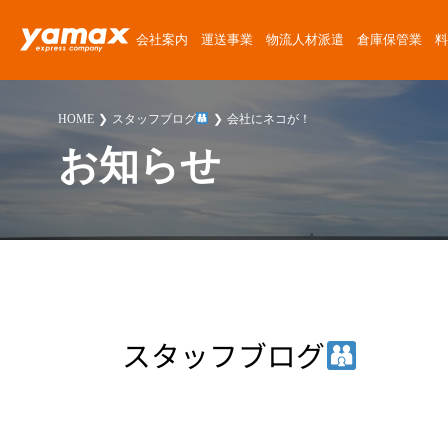
会社案内
運送事業
物流人材派遣
倉庫保管業
料
会社概要
運送サービス
物流人材派遣サービス
倉庫保管サービス
定期便料金
運送委託
運送に関する質問
News Release
HOME
スタッフブログ
会社にネコが！
アクセスマップ
楽器運搬
倉庫紹介
チャーター便料金
楽器運搬
倉庫に関する質問
ゴーゴーヤマックス!
お知らせ
沿革
協力会社募集
倉庫保管料金
派遣
派遣に関する質問
スタッフブログ
安心・安全への取り組み
人材派遣料金
お客様紹介
採用に関する質問
楽器運送コラム
環境・SDGsへの取り組み
高校生採用に関する質問
物流・倉庫コラム
職場・経営に関する取り組み
その他の質問
スタッフブログ
スタッフ紹介
プライバシーポリシー