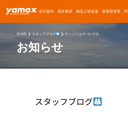
会社案内
運送事業
物流人材派遣
倉庫保管業
料
会社概要
運送サービス
物流人材派遣サービス
倉庫保管サービス
定期便料金
運送委託
運送に関する質問
News Release
HOME
スタッフブログ
マッコリはヤバいです。
アクセスマップ
楽器運搬
倉庫紹介
チャーター便料金
楽器運搬
倉庫に関する質問
ゴーゴーヤマックス!
お知らせ
沿革
協力会社募集
倉庫保管料金
派遣
派遣に関する質問
スタッフブログ
安心・安全への取り組み
人材派遣料金
お客様紹介
採用に関する質問
楽器運送コラム
環境・SDGsへの取り組み
高校生採用に関する質問
物流・倉庫コラム
職場・経営に関する取り組み
その他の質問
スタッフブログ
スタッフ紹介
プライバシーポリシー