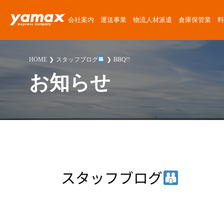
会社案内
運送事業
物流人材派遣
倉庫保管業
料
会社概要
運送サービス
物流人材派遣サービス
倉庫保管サービス
定期便料金
運送委託
運送に関する質問
News Release
HOME
スタッフブログ
BBQ!!
アクセスマップ
楽器運搬
倉庫紹介
チャーター便料金
楽器運搬
倉庫に関する質問
ゴーゴーヤマックス!
お知らせ
沿革
協力会社募集
倉庫保管料金
派遣
派遣に関する質問
スタッフブログ
安心・安全への取り組み
人材派遣料金
お客様紹介
採用に関する質問
楽器運送コラム
環境・SDGsへの取り組み
高校生採用に関する質問
物流・倉庫コラム
職場・経営に関する取り組み
その他の質問
スタッフブログ
スタッフ紹介
プライバシーポリシー