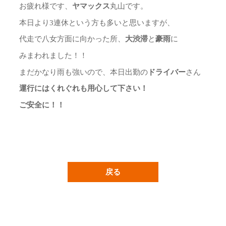
お疲れ様です、
ヤマックス
丸山です。
本日より3連休という方も多いと思いますが、
代走で八女方面に向かった所、
大渋滞
と
豪雨
に
みまわれました！！
まだかなり雨も強いので、本日出勤の
ドライバー
さん
運行にはくれぐれも用心して下さい！
ご安全に！！
戻る