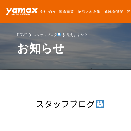
会社案内
運送事業
物流人材派遣
倉庫保管業
料
会社概要
運送サービス
物流人材派遣サービス
倉庫保管サービス
定期便料金
運送委託
運送に関する質問
News Release
HOME
スタッフブログ
見えますか？
アクセスマップ
楽器運搬
倉庫紹介
チャーター便料金
楽器運搬
倉庫に関する質問
ゴーゴーヤマックス!
お知らせ
沿革
協力会社募集
倉庫保管料金
派遣
派遣に関する質問
スタッフブログ
安心・安全への取り組み
人材派遣料金
お客様紹介
採用に関する質問
楽器運送コラム
環境・SDGsへの取り組み
高校生採用に関する質問
物流・倉庫コラム
職場・経営に関する取り組み
その他の質問
スタッフブログ
スタッフ紹介
プライバシーポリシー