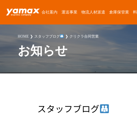
会社案内
運送事業
物流人材派遣
倉庫保管業
料
会社概要
運送サービス
物流人材派遣サービス
倉庫保管サービス
定期便料金
運送委託
運送に関する質問
News Release
HOME
スタッフブログ
クリクラ合同営業
アクセスマップ
楽器運搬
倉庫紹介
チャーター便料金
楽器運搬
倉庫に関する質問
ゴーゴーヤマックス!
お知らせ
沿革
協力会社募集
倉庫保管料金
派遣
派遣に関する質問
スタッフブログ
安心・安全への取り組み
人材派遣料金
お客様紹介
採用に関する質問
楽器運送コラム
環境・SDGsへの取り組み
高校生採用に関する質問
物流・倉庫コラム
職場・経営に関する取り組み
その他の質問
スタッフブログ
スタッフ紹介
プライバシーポリシー