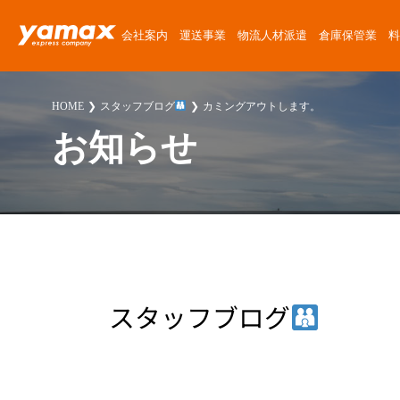
会社案内
運送事業
物流人材派遣
倉庫保管業
料
会社概要
運送サービス
物流人材派遣サービス
倉庫保管サービス
定期便料金
運送委託
運送に関する質問
News Release
HOME
スタッフブログ
カミングアウトします。
アクセスマップ
楽器運搬
倉庫紹介
チャーター便料金
楽器運搬
倉庫に関する質問
ゴーゴーヤマックス!
お知らせ
沿革
協力会社募集
倉庫保管料金
派遣
派遣に関する質問
スタッフブログ
安心・安全への取り組み
人材派遣料金
お客様紹介
採用に関する質問
楽器運送コラム
環境・SDGsへの取り組み
高校生採用に関する質問
物流・倉庫コラム
職場・経営に関する取り組み
その他の質問
スタッフブログ
スタッフ紹介
プライバシーポリシー