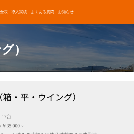
金表
導入実績
よくある質問
お知らせ
ング）
車（箱・平・ウイング）
17台
)
￥35,000～