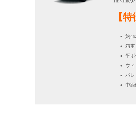
1m×1m
【特
約4
箱車
平ボ
ウィ
パレ
中距