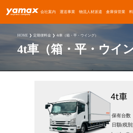
会社案内
運送事業
物流人材派遣
倉庫保管業
料
会社概要
運送サービス
物流人材派遣サービス
倉庫保管サービス
定期便料金
運送委託
運送に関する質問
News Release
HOME
定期便料金
4t車（箱・平・ウイング）
アクセスマップ
楽器運搬
倉庫紹介
チャーター便料金
楽器運搬
倉庫に関する質問
ゴーゴーヤマックス!
4t車（箱・平・ウイ
沿革
協力会社募集
倉庫保管料金
派遣
派遣に関する質問
スタッフブログ
安心・安全への取り組み
人材派遣料金
お客様紹介
採用に関する質問
楽器運送コラム
環境・SDGsへの取り組み
高校生採用に関する質問
物流・倉庫コラム
4t
職場・経営に関する取り組み
その他の質問
スタッフ紹介
保有台数
プライバシーポリシー
日額(税別