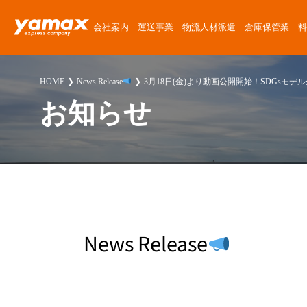
会社案内
運送事業
物流人材派遣
倉庫保管業
料
会社概要
運送サービス
物流人材派遣サービス
倉庫保管サービス
定期便料金
運送委託
運送に関する質問
News Release
HOME
News Release
3月18日(金)より動画公開開始！SDGsモデ
アクセスマップ
楽器運搬
倉庫紹介
チャーター便料金
楽器運搬
倉庫に関する質問
ゴーゴーヤマックス!
お知らせ
沿革
協力会社募集
倉庫保管料金
派遣
派遣に関する質問
スタッフブログ
安心・安全への取り組み
人材派遣料金
お客様紹介
採用に関する質問
楽器運送コラム
環境・SDGsへの取り組み
高校生採用に関する質問
物流・倉庫コラム
職場・経営に関する取り組み
その他の質問
News Release
スタッフ紹介
プライバシーポリシー