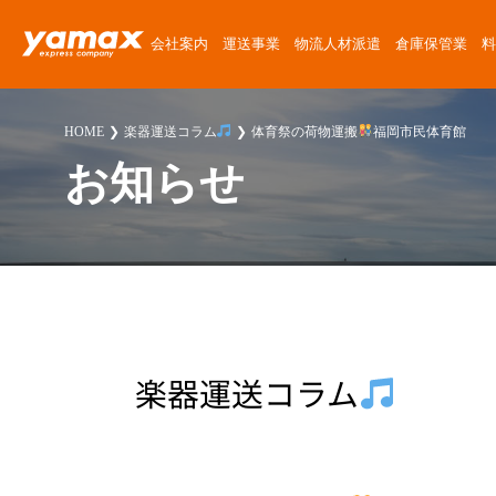
会社案内
運送事業
物流人材派遣
倉庫保管業
料
会社概要
運送サービス
物流人材派遣サービス
倉庫保管サービス
定期便料金
運送委託
運送に関する質問
News Release
HOME
楽器運送コラム
体育祭の荷物運搬
福岡市民体育館
アクセスマップ
楽器運搬
倉庫紹介
チャーター便料金
楽器運搬
倉庫に関する質問
ゴーゴーヤマックス!
お知らせ
沿革
協力会社募集
倉庫保管料金
派遣
派遣に関する質問
スタッフブログ
安心・安全への取り組み
人材派遣料金
お客様紹介
採用に関する質問
楽器運送コラム
環境・SDGsへの取り組み
高校生採用に関する質問
物流・倉庫コラム
職場・経営に関する取り組み
その他の質問
楽器運送コラム
スタッフ紹介
プライバシーポリシー