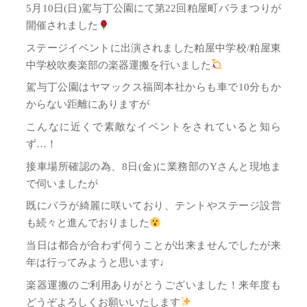
5月10日(日)駕与丁公園にて第22回粕屋町バラまつりが
開催されました
ステージイベントに出演されました粕屋中学校/粕屋東
中学校吹奏楽部の楽器運搬を行いました
駕与丁公園はヤマックス福岡本社からも車で10分もか
からない距離にありますが
こんなに近くで素敵なイベントをされていると知ら
ず…！
接車場所確認の為、8日(金)に業務部のYさんと現地ま
で伺いましたが
既にバラが綺麗に咲いており、テントやステージ設営
も続々と進んでおりました
当日は都合が合わず伺うことが出来ませんでしたが来
年は行ってみようと思います♩
楽器運搬のご利用ありがとうございました！来年度も
どうぞよろしくお願いいたします