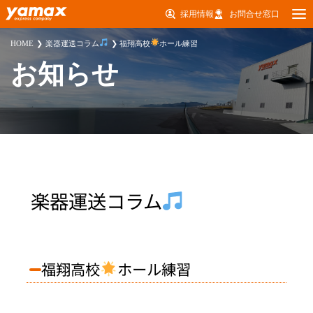
採用情報
お問合せ窓口
HOME
楽器運送コラム
福翔高校
ホール練習
お知らせ
楽器運送コラム
福翔高校
ホール練習