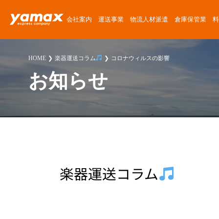
会社案内
運送事業
物流人材派遣
倉庫保管業
料
会社概要
運送サービス
物流人材派遣サービス
倉庫保管サービス
定期便料金
運送委託
運送に関する質問
News Release
HOME
楽器運送コラム
コロナウィルスの影響
アクセスマップ
楽器運搬
倉庫紹介
チャーター便料金
楽器運搬
倉庫に関する質問
ゴーゴーヤマックス!
お知らせ
沿革
協力会社募集
倉庫保管料金
派遣
派遣に関する質問
スタッフブログ
安心・安全への取り組み
人材派遣料金
お客様紹介
採用に関する質問
楽器運送コラム
環境・SDGsへの取り組み
高校生採用に関する質問
物流・倉庫コラム
職場・経営に関する取り組み
その他の質問
楽器運送コラム
スタッフ紹介
プライバシーポリシー