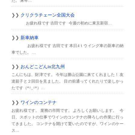
た。 来年…
クリクラチェーン全国大会
お疲れ様です 吉田です 今週の初めに東京新宿…
新車納車
お疲れ様です 吉田です 本日4ｔウイング車の新車の納
車でした。 …
おんどこどんin北九州
こんにちは、財津です。 今年は勝山公園に来てくれました！ 友
達親子と２回目を見ました。 目の前通ってくれたりで楽しかっ
たです（*^_^*）…
ワインのコンテナ
お疲れ様です。 業務の市岡です。 よろしくお願いします。 今
日、スポットの仕事でワインのコンテナの降ろしの作業に行っ
てきました。 コンテナを開けて驚いたのですが、ワインのケー
ス…