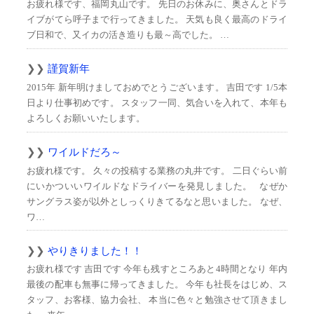
お疲れ様です、福岡丸山です。 先日のお休みに、奥さんとドラ
イブがてら呼子まで行ってきました。 天気も良く最高のドライ
ブ日和で、又イカの活き造りも最～高でした。 …
謹賀新年
2015年 新年明けましておめでとうございます。 吉田です 1/5本
日より仕事初めです。 スタッフ一同、気合いを入れて、本年も
よろしくお願いいたします。
ワイルドだろ～
お疲れ様です。 久々の投稿する業務の丸井です。 二日ぐらい前
にいかついいワイルドなドライバーを発見しました。 なぜか
サングラス姿が以外としっくりきてるなと思いました。 なぜ、
ワ…
やりきりました！！
お疲れ様です 吉田です 今年も残すところあと4時間となり 年内
最後の配車も無事に帰ってきました。 今年も社長をはじめ、ス
タッフ、お客様、協力会社、 本当に色々と勉強させて頂きまし