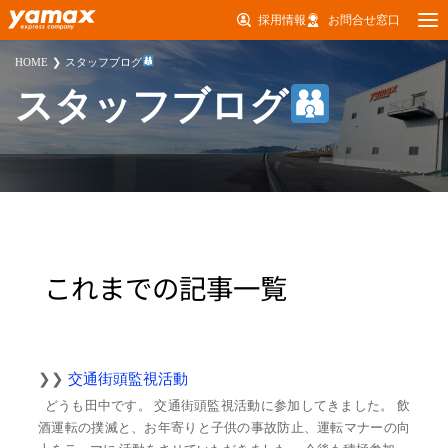
採用情報
お問合せ窓口
HOME
スタッフブログ
スタッフブログ
これまでの記事一覧
交通街頭監視活動
どうも田中です。 交通街頭監視活動に参加してきました。 飲
酒運転の撲滅と、お年寄りと子供の事故防止、運転マナーの向