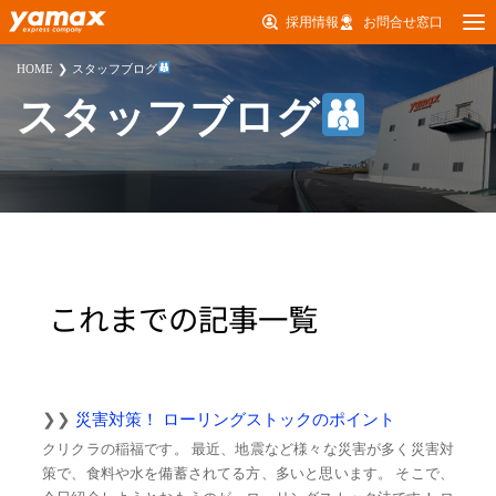
採用情報
お問合せ窓口
HOME
スタッフブログ
スタッフブログ
これまでの記事一覧
災害対策！ ローリングストックのポイント
クリクラの稲福です。 最近、地震など様々な災害が多く災害対
策で、食料や水を備蓄されてる方、多いと思います。 そこで、