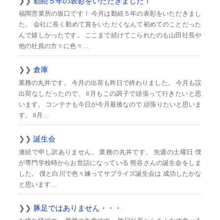
勤続５年の表彰をいただきました！
福岡営業所の坂口です！ 今月は勤続５年の表彰をいただきまし
た。 会社に長く勤めて賞をいただくなんて初めてのことだった
んで嬉しかったです。 ここまで続けてこられたのも山田社長や
他の社員の方々に色々…
倉庫
業務の丸井です。 今月の出荷も昨日で終わりました。 今月も誤
出荷なしだったので、 8月もこの調子で頑張って行きたいと思
います。 コンテナも今日が今月最後なので 頑張りたいと思いま
す。 8月…
誕生会
連続で申し訳ありません。 業務の丸井です。 先週の土曜日 僕
が専門学校時からお世話になっている 熊谷さんの誕生会をしま
した。 僕と白川で色々練ってサプライズ誕生会は 成功したかな
と思います…
豚足ではありません・・・