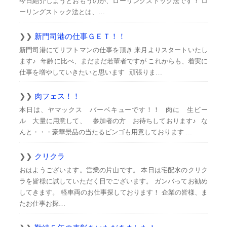
今日紹介しようとおもうのが、ローリングストック法です！ ロ
ーリングストック法とは、…
新門司港の仕事ＧＥＴ！！
新門司港にてリフトマンの仕事を頂き 来月よりスタートいたし
ます♪ 年齢に比べ、まだまだ若輩者ですが これからも、着実に
仕事を増やしていきたいと思います 頑張りま…
肉フェス！！
本日は、ヤマックス バーベキューです！！ 肉に 生ビー
ル 大量に用意して、 参加者の方 お待ちしております♪ な
んと・・・豪華景品の当たるビンゴも用意しております …
クリクラ
おはようございます。営業の片山です。 本日は宅配水のクリク
ラを皆様に試していただく日でございます。 ガンバってお勧め
してきます。 軽車両のお仕事探しております！ 企業の皆様、ま
たお仕事お探…