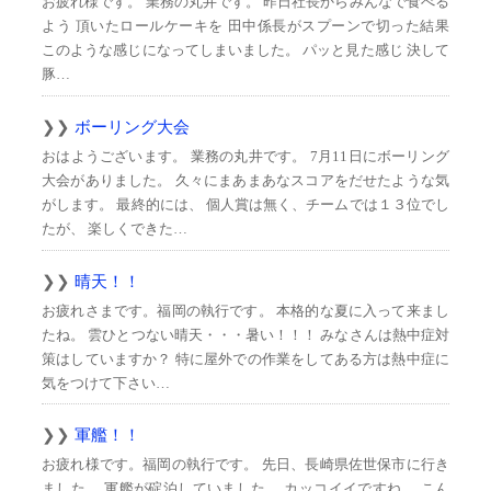
お疲れ様です。 業務の丸井です。 昨日社長からみんなで食べる
よう 頂いたロールケーキを 田中係長がスプーンで切った結果
このような感じになってしまいました。 パッと見た感じ 決して
豚…
ボーリング大会
おはようございます。 業務の丸井です。 7月11日にボーリング
大会がありました。 久々にまあまあなスコアをだせたような気
がします。 最終的には、 個人賞は無く、チームでは１３位でし
たが、 楽しくできた…
晴天！！
お疲れさまです。福岡の執行です。 本格的な夏に入って来まし
たね。 雲ひとつない晴天・・・暑い！！！ みなさんは熱中症対
策はしていますか？ 特に屋外での作業をしてある方は熱中症に
気をつけて下さい…
軍艦！！
お疲れ様です。福岡の執行です。 先日、長崎県佐世保市に行き
ました。 軍艦が碇泊していました。 カッコイイですね。 こん