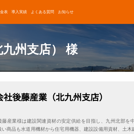
金表
導入実績
よくある質問
お知らせ
九州支店） 様
会社後藤産業（北九州支店）
後藤産業様は建設関連資材の安定供給を目指し、九州北部を
扱い商品も水道用機材から住宅用機器、建設設備用資材、土木