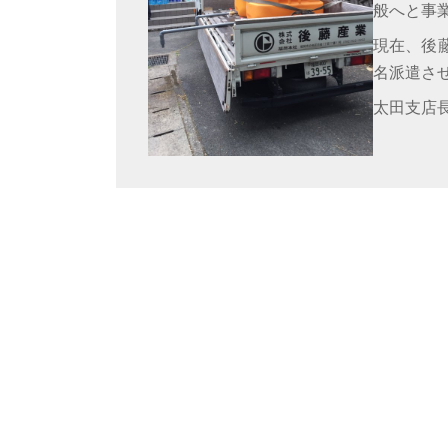
般へと事
現在、後
名派遣さ
太田支店