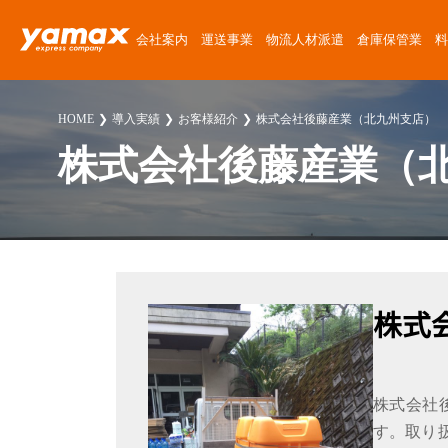
会社案内
運送事業
物流人材派遣
倉庫保管業
料
会社概要
運送サービス
物流人材派遣サービス
倉庫保管サービス
定期便料金
運送委託
運送に関する質問
News Release
HOME
導入実績
お客様紹介
株式会社後藤産業（北九州支店）
アクセスマップ
楽器運搬
倉庫紹介
チャーター便料金
楽器運搬
倉庫に関する質問
ゴーゴーヤマックス!
株式会社後藤産業（北
沿革
協力会社募集
倉庫保管料金
派遣
派遣に関する質問
スタッフブログ
安心・安全への取り組み
人材派遣料金
お客様紹介
採用に関する質問
楽器運送コラム
環境・SDGsへの取り組み
高校生採用に関する質問
物流・倉庫コラム
株式
職場・経営に関する取り組み
その他の質問
スタッフ紹介
株式会社
プライバシーポリシー
す。取り